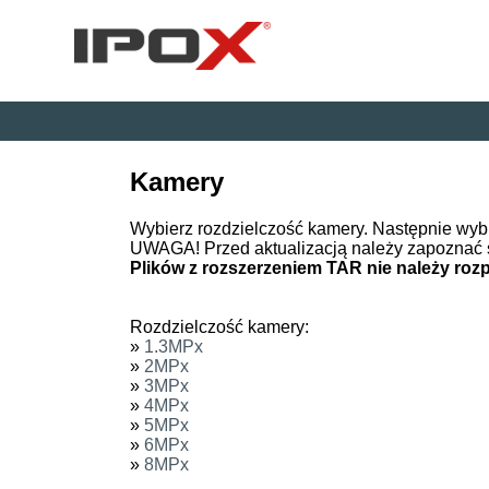
Kamery
Wybierz rozdzielczość kamery. Następnie wyb
UWAGA! Przed aktualizacją należy zapoznać 
Plików z rozszerzeniem TAR nie należy ro
Rozdzielczość kamery:
»
1.3MPx
»
2MPx
»
3MPx
»
4MPx
»
5MPx
»
6MPx
»
8MPx