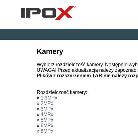
Kamery
Wybierz rozdzielczość kamery. Następnie wyb
UWAGA! Przed aktualizacją należy zapoznać 
Plików z rozszerzeniem TAR nie należy ro
Rozdzielczość kamery:
»
1.3MPx
»
2MPx
»
3MPx
»
4MPx
»
5MPx
»
6MPx
»
8MPx