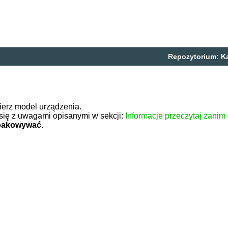
Repozytorium:
K
ierz model urządzenia.
się z uwagami opisanymi w sekcji:
Informacje przeczytaj zanim
zpakowywać.